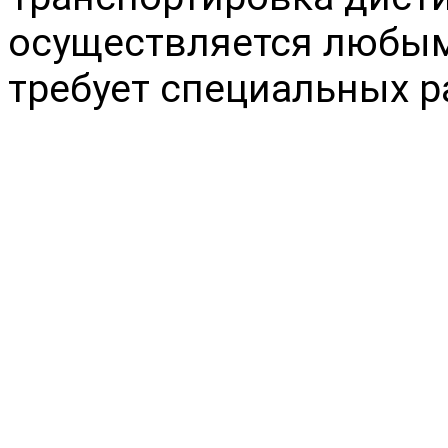
осуществляется любым
требует специальных р
НАШИ
Реквизиты
ООО «Химснаб-2000»
Российская Федерация
Дону
ул. Тимошенко, 9А
6165095823