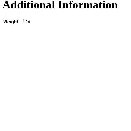
Additional Information
1 kg
Weight
НАШИ
Реквизиты
ООО «Химснаб-2000»
Российская Федерация
Дону
ул. Тимошенко, 9А
6165095823