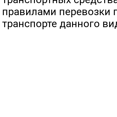
правилами перевозки 
транспорте данного ви
НАШИ
Реквизиты
ООО «Химснаб-2000»
Российская Федерация
Дону
ул. Тимошенко, 9А
6165095823